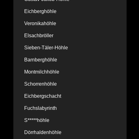
Eichberghöhle
Veronikahöhle
Elsachbröller
Sieben-Täler-Höhle
Barnberghöhle
Montmilchhöhle
Schorrenhöhle
Eichbergschacht
Fuchslabyrinth
S*****höhle
Dörrhaldenhöhle