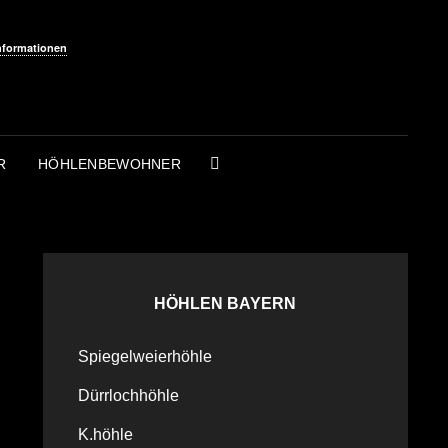
nformationen
R
HÖHLENBEWOHNER
SEARCH
HÖHLEN BAYERN
Spiegelweierhöhle
Dürrlochhöhle
K.höhle