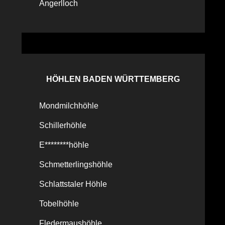
Angerlloch
HÖHLEN BADEN WÜRTTEMBERG
Mondmilchhöhle
Schillerhöhle
E********höhle
Schmetterlingshöhle
Schlattstaler Höhle
Tobelhöhle
Fledermaushöhle