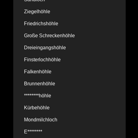
Ziegelhöhle
Friedrichshöhle
Große Schreckenhöhle
Dreieingangshöhle
Finsterlochhöhle
Falkenhöhle
Brunnenhöhle
********höhle
Kürbehöhle
Mondmilchloch
E********