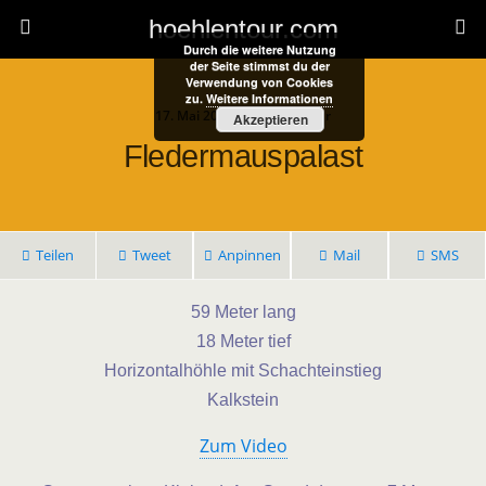
hoehlentour.com
Durch die weitere Nutzung
der Seite stimmst du der
Verwendung von Cookies
zu.
Weitere Informationen
17. Mai 2023 • 1 Kommentar
Akzeptieren
Fledermauspalast
Teilen
Tweet
Anpinnen
Mail
SMS
59 Meter lang
18 Meter tief
Horizontalhöhle mit Schachteinstieg
Kalkstein
Zum Video