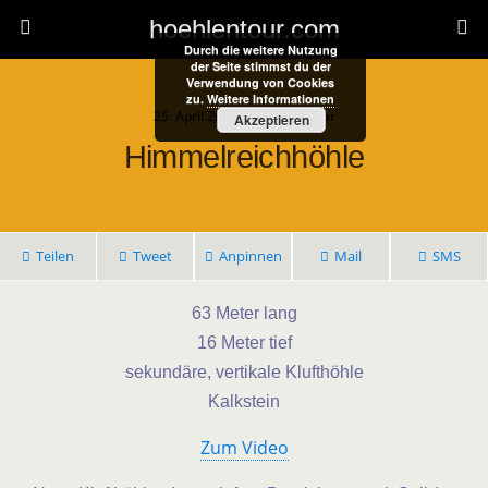
hoehlentour.com
Durch die weitere Nutzung
der Seite stimmst du der
Verwendung von Cookies
zu.
Weitere Informationen
25. April 2021 • 1 Kommentar
Akzeptieren
Himmelreichhöhle
Teilen
Tweet
Anpinnen
Mail
SMS
63 Meter lang
16 Meter tief
sekundäre, vertikale Klufthöhle
Kalkstein
Zum Video