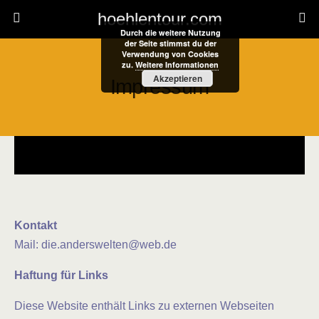
hoehlentour.com
Durch die weitere Nutzung
der Seite stimmst du der
Verwendung von Cookies
zu.
Weitere Informationen
Akzeptieren
Impressum
Kontakt
Mail: die.anderswelten@web.de
Haftung für Links
Diese Website enthält Links zu externen Webseiten