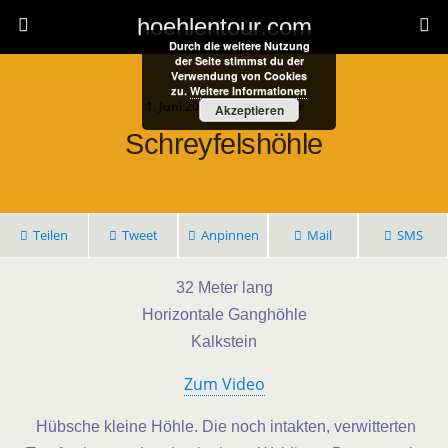
hoehlentour.com
Durch die weitere Nutzung
der Seite stimmst du der
Verwendung von Cookies
zu.
Weitere Informationen
1. Juni 2023 • 1 Kommentar
Akzeptieren
Schreyfelshöhle
Teilen
Tweet
Anpinnen
Mail
SMS
32 Meter lang
Horizontale Ganghöhle
Kalkstein
Zum Video
Hübsche kleine Höhle. Die noch intakten, verwitterten