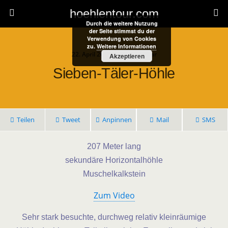
hoehlentour.com
Durch die weitere Nutzung
der Seite stimmst du der
Verwendung von Cookies
zu.
Weitere Informationen
22. April 2021 • 1 Kommentar
Akzeptieren
Sieben-Täler-Höhle
Teilen
Tweet
Anpinnen
Mail
SMS
207 Meter lang
sekundäre Horizontalhöhle
Muschelkalkstein
Zum Video
Sehr stark besuchte, durchweg relativ kleinräumige