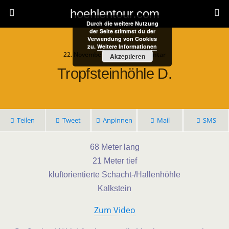
hoehlentour.com
Durch die weitere Nutzung
der Seite stimmst du der
Verwendung von Cookies
zu.
Weitere Informationen
22. November 2022 • 1 Kommentar
Akzeptieren
Tropfsteinhöhle D.
Teilen
Tweet
Anpinnen
Mail
SMS
68 Meter lang
21 Meter tief
kluftorientierte Schacht-/Hallenhöhle
Kalkstein
Zum Video