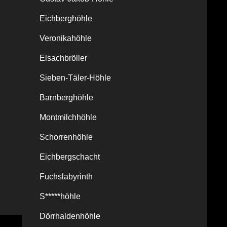
Eichberghöhle
Veronikahöhle
Elsachbröller
Sieben-Täler-Höhle
Barnberghöhle
Montmilchhöhle
Schorrenhöhle
Eichbergschacht
Fuchslabyrinth
S*****höhle
Dörrhaldenhöhle