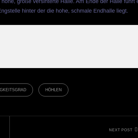
e hohe, große versinterte Halle. Am Ende der Halle führt 
gstelle hinter der die hohe, schmale Endhalle liegt.
IGKEITSGRAD
HÖHLEN
NEXT POST
Next