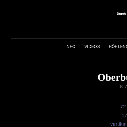
Durch 
INFO
VIDEOS
HÖHLEN
Oberb
POS
10.
ON
72
17
vertika