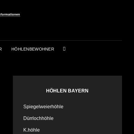
nformationen
R
HÖHLENBEWOHNER
SEARCH
HÖHLEN BAYERN
Spiegelweierhöhle
Dürrlochhöhle
K.höhle