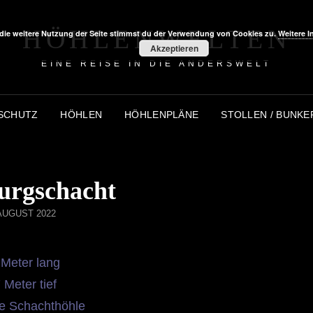
HÖHLENWELTEN
die weitere Nutzung der Seite stimmst du der Verwendung von Cookies zu.
Weitere I
Akzeptieren
EINE REISE IN DIE ANDERSWELT
SCHUTZ
HÖHLEN
HÖHLENPLÄNE
STOLLEN / BUNKE
urgschacht
TED
 AUGUST 2022
 Meter lang
 Meter tief
le Schachthöhle