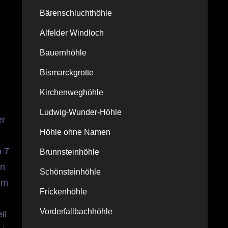
Bärenschluchthöhle
Alfelder Windloch
Bauernhöhle
Bismarckgrotte
Kirchenweghöhle
Ludwig-Wunder-Höhle
er
Höhle ohne Namen
a 7
Brunnsteinhöhle
nn
Schönsteinhöhle
em
Frickenhöhle
Vorderfallbachhöhle
il