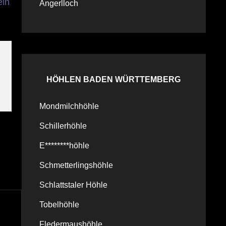
ein
Angerlloch
HÖHLEN BADEN WÜRTTEMBERG
Mondmilchhöhle
Schillerhöhle
E********höhle
Schmetterlingshöhle
Schlattstaler Höhle
Tobelhöhle
Fledermaushöhle