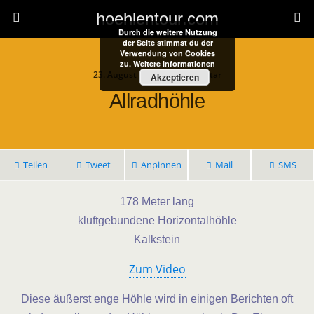
hoehlentour.com
Durch die weitere Nutzung
der Seite stimmst du der
Verwendung von Cookies
zu.
Weitere Informationen
23. August 2022 • 1 Kommentar
Akzeptieren
Allradhöhle
Teilen
Tweet
Anpinnen
Mail
SMS
178 Meter lang
kluftgebundene Horizontalhöhle
Kalkstein
Zum Video
Diese äußerst enge Höhle wird in einigen Berichten oft