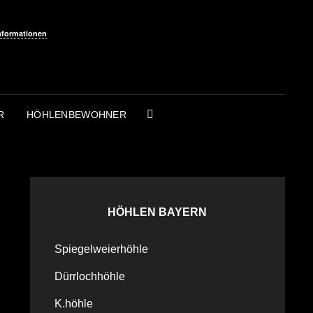
nformationen
R
HÖHLENBEWOHNER
SEARCH
HÖHLEN BAYERN
Spiegelweierhöhle
Dürrlochhöhle
K.höhle