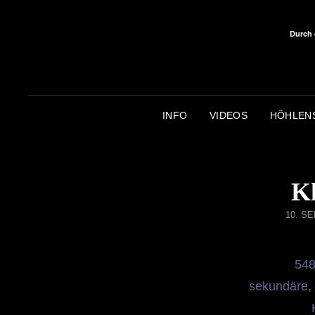
Durch 
INFO
VIDEOS
HÖHLEN
Kl
POST
10. S
ON
548
sekundäre,