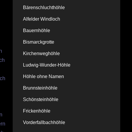
Bärenschluchthöhle
Alfelder Windloch
Bauernhöhle
Bismarckgrotte
n
Kirchenweghöhle
ch
Ludwig-Wunder-Höhle
Höhle ohne Namen
ach
Brunnsteinhöhle
Schönsteinhöhle
Frickenhöhle
n
Vorderfallbachhöhle
ern