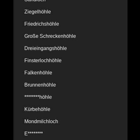
Ziegelhöhle
Friedrichshöhle
Große Schreckenhöhle
Dreieingangshöhle
Finsterlochhöhle
Falkenhöhle
Brunnenhöhle
********höhle
Kürbehöhle
Mondmilchloch
E********