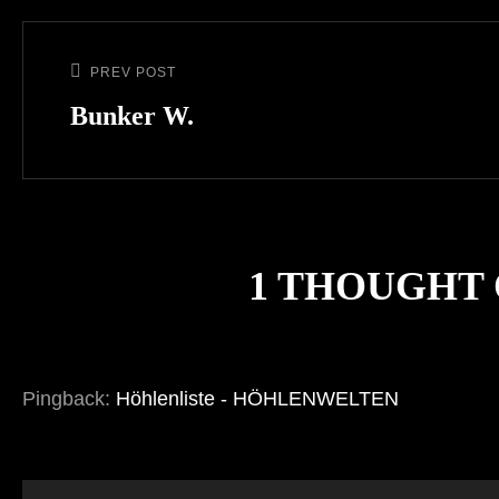
Beitragsnavigation
PREV POST
Previous
Post
Bunker W.
1 THOUGHT 
Pingback:
Höhlenliste - HÖHLENWELTEN