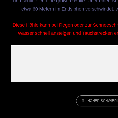
und schließlich eine größere Halle. Über einen 
etwa 60 Metern im Endsiphon verschwindet, w
Diese Höhle kann bei Regen oder zur Schneeschme
Wasser schnell ansteigen und Tauchstrecken 
CATEGORIES
HOHER SCHWIER