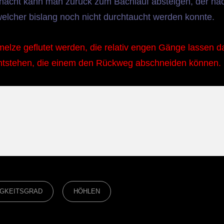
Schacht kann man zurück zum Bachlauf absteigen, der na
elcher bislang noch nicht durchtaucht werden konnte.
lze geflutet werden, die relativ engen Gänge lassen d
entstehen, die einem den Rückweg abschneiden können.
IGKEITSGRAD
HÖHLEN