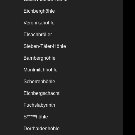
Eichberghöhle
Veronikahöhle
Elsachbröller
Sieben-Täler-Höhle
Barnberghöhle
Montmilchhöhle
Schorrenhöhle
Eichbergschacht
Fuchslabyrinth
S*****höhle
Dörrhaldenhöhle