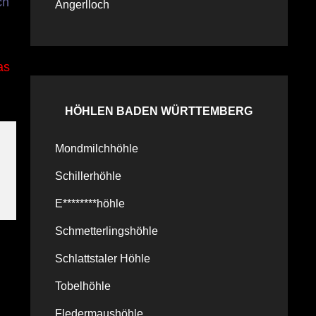
ch
Angerlloch
as
HÖHLEN BADEN WÜRTTEMBERG
Mondmilchhöhle
Schillerhöhle
E********höhle
Schmetterlingshöhle
Schlattstaler Höhle
Tobelhöhle
Fledermaushöhle