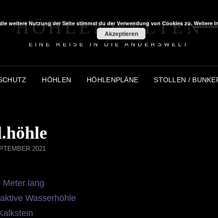
HÖHLENWELTEN
die weitere Nutzung der Seite stimmst du der Verwendung von Cookies zu.
Weitere I
Akzeptieren
EINE REISE IN DIE ANDERSWELT
SCHUTZ
HÖHLEN
HÖHLENPLÄNE
STOLLEN / BUNKE
.höhle
ED
EPTEMBER 2021
 Meter lang
 aktive Wasserhöhle
Kalkstein