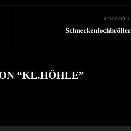
NEXT POST
Next
Post
Schneckenlochbröller
ON “
KL.HÖHLE
”