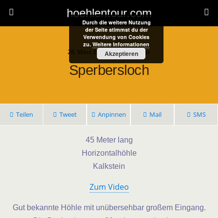
hoehlentour.com
Durch die weitere Nutzung
der Seite stimmst du der
Verwendung von Cookies
zu.
Weitere Informationen
26. März 2024 • 1 Kommentar
Akzeptieren
Sperbersloch
Teilen
Tweet
Anpinnen
Mail
SMS
45 Meter lang
Horizontalhöhle
Kalkstein
Zum Video
Gut bekannte Höhle mit unübersehbar großem Eingang.