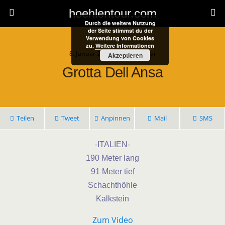
hoehlentour.com
Durch die weitere Nutzung
der Seite stimmst du der
Verwendung von Cookies
zu.
Weitere Informationen
8. Januar 2025 • 1 Kommentar
Akzeptieren
Grotta Dell Ansa
Teilen
Tweet
Anpinnen
Mail
SMS
-ITALIEN-
190 Meter lang
91 Meter tief
Schachthöhle
Kalkstein
Zum Video