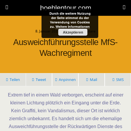
hoehlentour.com
Durch die weitere Nutzung
der Seite stimmst du der
Verwendung von Cookies
zu.
Weitere Informationen
8. Januar 2025 • Keine Kommentare
Akzeptieren
Ausweichführungsstelle MfS-
Wachregiment
Teilen
Tweet
Anpinnen
Mail
SMS
Extrem tief in einem Wald verborgen, erscheint auf einer
kleinen Lichtung plötzlich ein Eingang unter die Erde.
Kein Graffiti, kein Vandalismus, dieser Ort ist wirklich
ziemlich unbekannt. Es handelt sich um die ehemalige
Ausweichführungsstelle der Rückwärtigen Dienste des