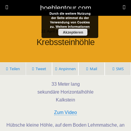
hoehlentour.com
Durch die weitere Nutzung
der Seite stimmst du der
Verwendung von Cookies
zu.
Weitere Informationen
22. April 2021 • 1 Kommentar
Akzeptieren
Krebssteinhöhle
Teilen
Tweet
Anpinnen
Mail
SMS
33 Meter lang
sekundäre Horizontalhöhle
Kalkstein
Zum Video
Hübsche kleine Höhle, auf dem Boden Lehmmatsche, an