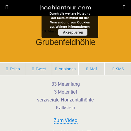
hoehlentour.com
Durch die weitere Nutzung
der Seite stimmst du der
Verwendung von Cookies
zu.
Weitere Informationen
10. Mai 2022 • 1 Kommentar
Akzeptieren
Grubenfeldhöhle
Teilen
Tweet
Anpinnen
Mail
SMS
33 Meter lang
3 Meter tief
verzweigte Horizontalhöhle
Kalkstein
Zum Video