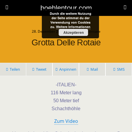
hoehlentour.com
Durch die weitere Nutzung
der Seite stimmst du der
Verwendung von Cookies
zu.
Weitere Informationen
28. Dezember 2025 • Keine Kommentare
Akzeptieren
Grotta Delle Rotaie
Teilen
Tweet
Anpinnen
Mail
SMS
-ITALIEN-
116 Meter lang
50 Meter tief
Schachthöhle
Zum Video