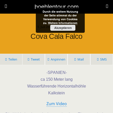
hoehlentour.com
Durch die weitere Nutzung
der Seite stimmst du der
Verwendung von Cookies
zu.
Weitere Informationen
1. Juli 2024 • 1 Kommentar
Akzeptieren
Cova Cala Falco
Teilen
Tweet
Anpinnen
Mail
SMS
-SPANIEN-
ca 150 Meter lang
Wasserführende Horizontalhöhle
Kalkstein
Zum Video