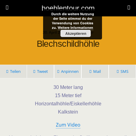
hoehlentour.com
Durch die weitere Nutzung
der Seite stimmst du der
Verwendung von Cookies
zu.
Weitere Informationen
30. April 2025 • 1 Kommentar
Akzeptieren
Blechschildhöhle
Teilen
Tweet
Anpinnen
Mail
SMS
30 Meter lang
15 Meter tief
Horizontalhöhle/Eiskellerhöhle
Kalkstein
Zum Video