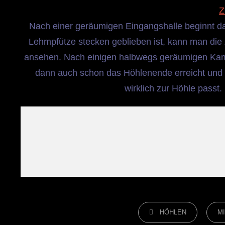
Z
Nach einer geräumigen Eingangshalle beginnt 
Lehmpfütze stecken geblieben ist, kann man die Z
ansehen. Nach einigen halbwegs geräumigen Kam
dann auch schon das Höhlenende erreicht und k
wirklich zur Höhle passt
CATEGORIES
HÖHLEN
M