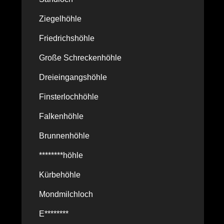
Ziegelhöhle
Friedrichshöhle
Große Schreckenhöhle
Dreieingangshöhle
Finsterlochhöhle
Falkenhöhle
Brunnenhöhle
********höhle
Kürbehöhle
Mondmilchloch
E********