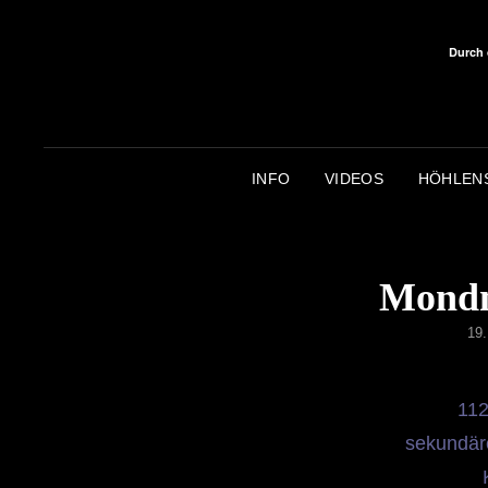
Durch 
INFO
VIDEOS
HÖHLEN
Mondm
PO
19
ON
112
sekundär