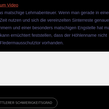
um Video
das matschige Lehmabenteuer. Wenn man gerade in eine
eit nutzen und sich die vereinzelten Sinterreste genaue
mern und einer besonders matschigen Engstelle hat m
ann ernüchtert feststellen, dass der Höhlenname nicht
. Fledermausschutztor vorhanden.
ITTLERER SCHWIERIGKEITSGRAD