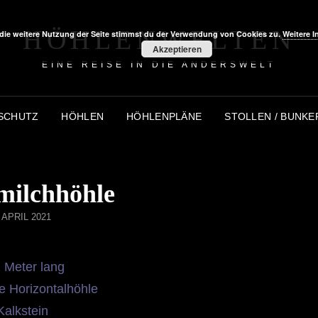
HÖHLENWELTEN
die weitere Nutzung der Seite stimmst du der Verwendung von Cookies zu.
Weitere I
Akzeptieren
EINE REISE IN DIE ANDERSWELT
SCHUTZ
HÖHLEN
HÖHLENPLÄNE
STOLLEN / BUNKE
ilchhöhle
STED
. APRIL 2021
 Meter lang
e Horizontalhöhle
Kalkstein