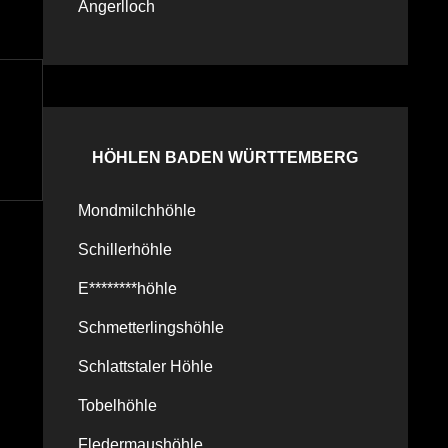
Angerlloch
HÖHLEN BADEN WÜRTTEMBERG
Mondmilchhöhle
Schillerhöhle
E********höhle
Schmetterlingshöhle
Schlattstaler Höhle
Tobelhöhle
Fledermaushöhle