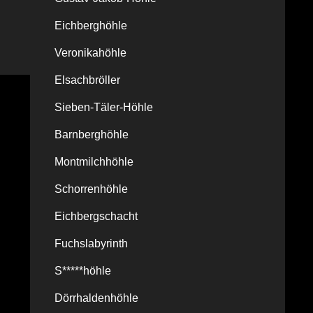
Eichberghöhle
Veronikahöhle
Elsachbröller
Sieben-Täler-Höhle
Barnberghöhle
Montmilchhöhle
Schorrenhöhle
Eichbergschacht
Fuchslabyrinth
S*****höhle
Dörrhaldenhöhle