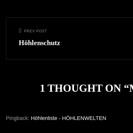
Beitragsnavigation
PREV POST
Previous
Post
Höhlenschutz
1 THOUGHT ON “
Pingback:
Höhlenliste - HÖHLENWELTEN