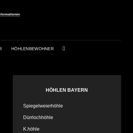
nformationen
R
HÖHLENBEWOHNER
SEARCH
HÖHLEN BAYERN
Spiegelweierhöhle
Dürrlochhöhle
K.höhle