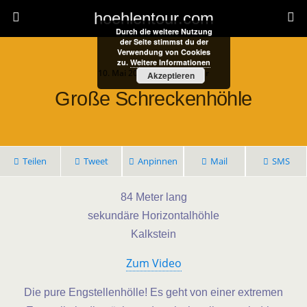
hoehlentour.com
Durch die weitere Nutzung
der Seite stimmst du der
Verwendung von Cookies
zu.
Weitere Informationen
10. Mai 2021 • 1 Kommentar
Akzeptieren
Große Schreckenhöhle
Teilen
Tweet
Anpinnen
Mail
SMS
84 Meter lang
sekundäre Horizontalhöhle
Kalkstein
Zum Video
Die pure Engstellenhölle! Es geht von einer extremen