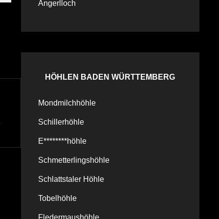
Angerlloch
HÖHLEN BADEN WÜRTTEMBERG
Mondmilchhöhle
Schillerhöhle
E********höhle
Schmetterlingshöhle
Schlattstaler Höhle
Tobelhöhle
Fledermaushöhle