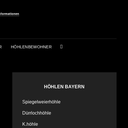
nformationen
R
HÖHLENBEWOHNER
SEARCH
HÖHLEN BAYERN
Spiegelweierhöhle
Dürrlochhöhle
K.höhle