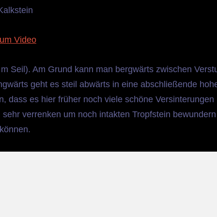
Kalkstein
um Video
20 m Seil). Am Grund kann man bergwärts zwischen Verst
ngwärts geht es steil abwärts in eine abschließende hoh
an, dass es hier früher noch viele schöne Versinterungen
sehr verrenken um noch intakten Tropfstein bewundern
können.