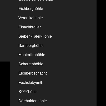
Eichberghöhle
Veronikahöhle
Elsachbröller
Sieben-Täler-Höhle
Barnberghöhle
Montmilchhöhle
Schorrenhöhle
Eichbergschacht
Fuchslabyrinth
S*****höhle
Dörrhaldenhöhle