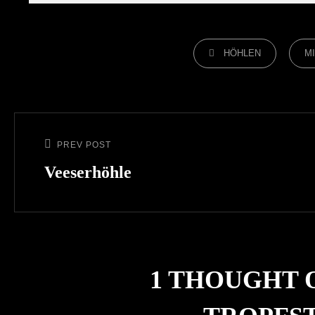
CATEGORIES
HÖHLEN
M
Beitragsnavigation
PREV POST
Previous
Post
Veeserhöhle
1 THOUGHT 