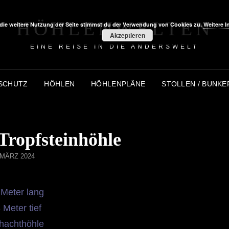
HÖHLENWELTEN
die weitere Nutzung der Seite stimmst du der Verwendung von Cookies zu.
Weitere I
Akzeptieren
EINE REISE IN DIE ANDERSWELT
SCHUTZ
HÖHLEN
HÖHLENPLÄNE
STOLLEN / BUNKE
Tropfsteinhöhle
OSTED
 MÄRZ 2024
N
 Meter lang
 Meter tief
hachthöhle