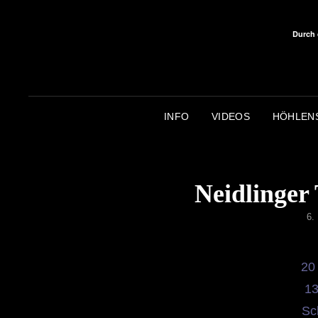
Durch 
INFO
VIDEOS
HÖHLEN
Neidlinger 
P
6.
O
20
13
Sc