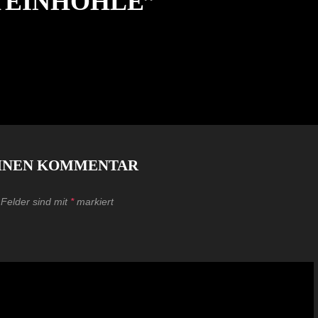
TEINHÖHLE
”
EINEN KOMMENTAR
 Felder sind mit
*
markiert