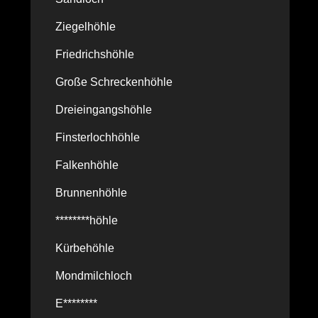
Ziegelhöhle
Friedrichshöhle
Große Schreckenhöhle
Dreieingangshöhle
Finsterlochhöhle
Falkenhöhle
Brunnenhöhle
********höhle
Kürbehöhle
Mondmilchloch
E********