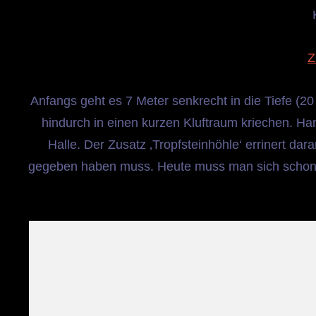
Z
Anfangs geht es 7 Meter senkrecht in die Tiefe (
hindurch in einen kurzen Kluftraum kriechen. Ha
Halle. Der Zusatz ‚Tropfsteinhöhle‘ errinert dar
gegeben haben muss. Heute muss man sich schon 