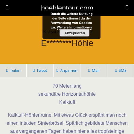
hoehlentour.com
Durch die weitere Nutzung
der Seite stimmst du der
Verwendung von Cookies
zu.
Weitere Informationen
19. April 2021 • 1 Kommentar
Akzeptieren
E********höhle
Teilen
Tweet
Anpinnen
Mail
SMS
70 Meter lang
sekundäre Horizontalhöhle
Kalktuff
Kalktuff-Höhlenruine. Mit etwas Glück erspäht man noch
einen intakten Sinterbrösel. Spärlich gebildete Menschen
aus vergangenen Tagen haben hier alles tropfsteinige