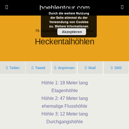
hoehlentour.com
Durch die weitere Nutzung
der Seite stimmst du der
Verwendung von Cookies
zu.
Weitere Informationen
19. September 2022 • 1 Kommentar
Akzeptieren
Heckentalhöhlen
Teilen
Tweet
Anpinnen
Mail
SMS
Höhle 1: 18 Meter lang
Etagenhöhle
Höhle 2: 47 Meter lang
ehemalige Flusshöhle
Höhle 3: 12 Meter lang
Durchgangshöhle