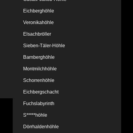
Eichberghöhle
Veronikahöhle
Elsachbröller
Sieben-Täler-Höhle
Barnberghöhle
Montmilchhöhle
Schorrenhöhle
Eichbergschacht
Fuchslabyrinth
S*****höhle
Dörrhaldenhöhle