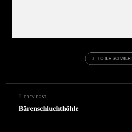
CATEGORIES
HOHER SCHWIER
Beitragsnavigation
PREV POST
Previous
Post
Bärenschluchthöhle