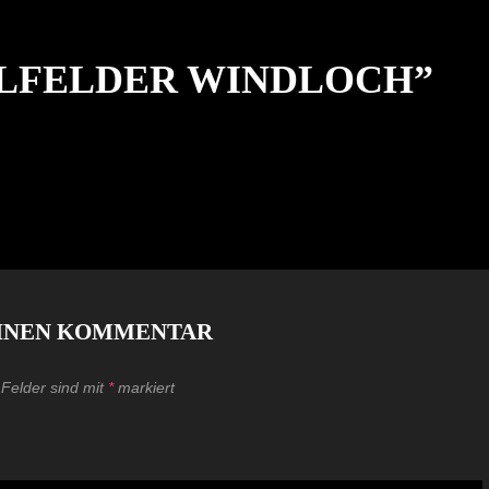
LFELDER WINDLOCH
”
EINEN KOMMENTAR
 Felder sind mit
*
markiert