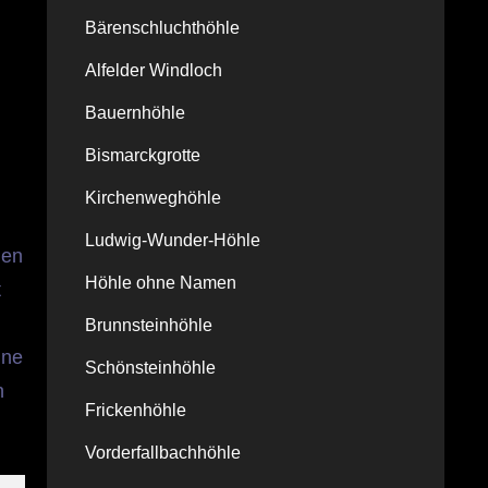
Bärenschluchthöhle
Alfelder Windloch
Bauernhöhle
Bismarckgrotte
Kirchenweghöhle
Ludwig-Wunder-Höhle
gen
Höhle ohne Namen
t
Brunnsteinhöhle
ine
Schönsteinhöhle
n
Frickenhöhle
Vorderfallbachhöhle