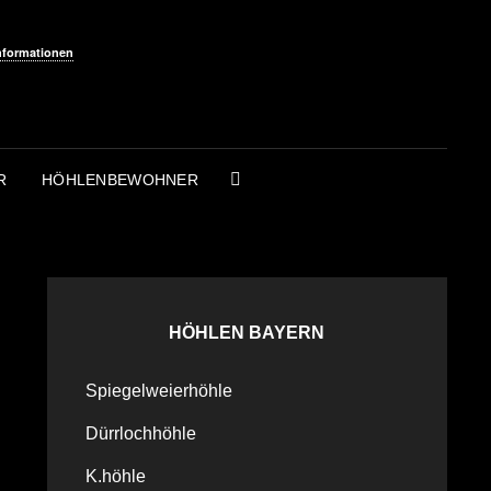
nformationen
R
HÖHLENBEWOHNER
SEARCH
HÖHLEN BAYERN
Spiegelweierhöhle
Dürrlochhöhle
K.höhle