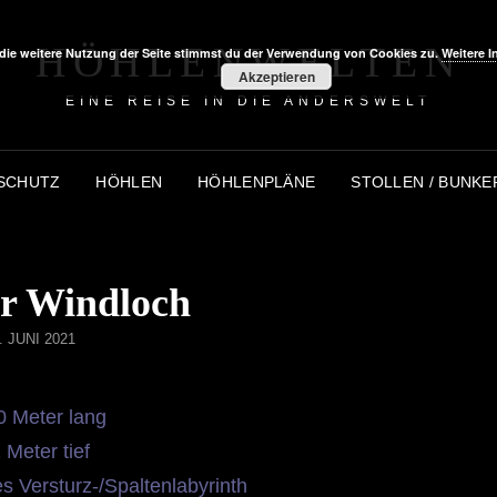
HÖHLENWELTEN
die weitere Nutzung der Seite stimmst du der Verwendung von Cookies zu.
Weitere I
Akzeptieren
EINE REISE IN DIE ANDERSWELT
SCHUTZ
HÖHLEN
HÖHLENPLÄNE
STOLLEN / BUNKE
er Windloch
OSTED
. JUNI 2021
N
0 Meter lang
 Meter tief
es Versturz-/Spaltenlabyrinth