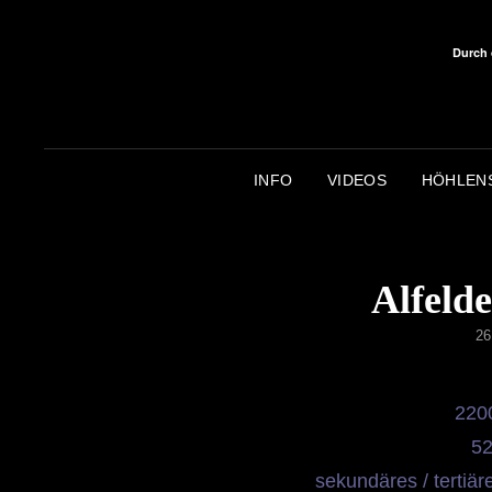
Durch 
INFO
VIDEOS
HÖHLEN
Alfeld
P
26
O
220
52
sekundäres / tertiär