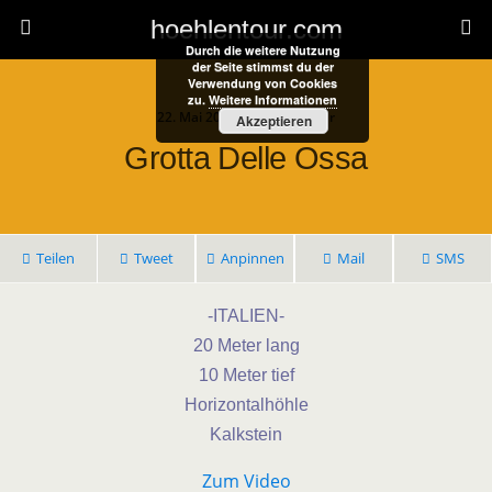
hoehlentour.com
Durch die weitere Nutzung
der Seite stimmst du der
Verwendung von Cookies
zu.
Weitere Informationen
22. Mai 2024 • 1 Kommentar
Akzeptieren
Grotta Delle Ossa
Teilen
Tweet
Anpinnen
Mail
SMS
-ITALIEN-
20 Meter lang
10 Meter tief
Horizontalhöhle
Kalkstein
Zum Video