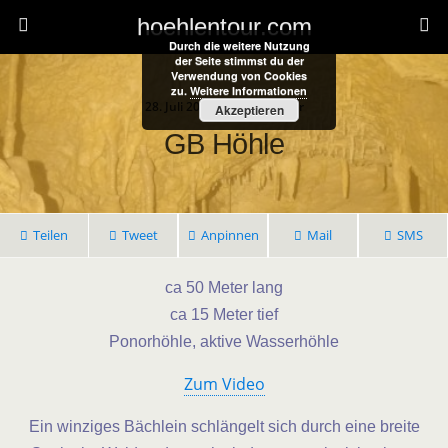
hoehlentour.com
Durch die weitere Nutzung
der Seite stimmst du der
Verwendung von Cookies
zu.
Weitere Informationen
28. Juli 2025 • 1 Kommentar
Akzeptieren
GB Höhle
Teilen
Tweet
Anpinnen
Mail
SMS
ca 50 Meter lang
ca 15 Meter tief
Ponorhöhle, aktive Wasserhöhle
Zum Video
Ein winziges Bächlein schlängelt sich durch eine breite