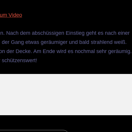
um Video
den. Nach dem abschüssigen Einstieg geht es nach einer
d der Gang etwas geräumiger und bald strahlend weiß.
von der Decke. Am Ende wird es nochmal sehr geräumig.
v schützenswert!