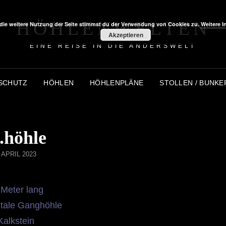
HÖHLENWELTEN
die weitere Nutzung der Seite stimmst du der Verwendung von Cookies zu.
Weitere I
Akzeptieren
EINE REISE IN DIE ANDERSWELT
SCHUTZ
HÖHLEN
HÖHLENPLÄNE
STOLLEN / BUNKE
.höhle
STED
. APRIL 2023
 Meter lang
ntale Ganghöhle
Kalkstein