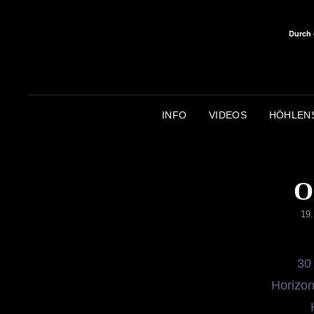
Durch 
INFO
VIDEOS
HÖHLEN
O
PO
19
ON
30
Horizo