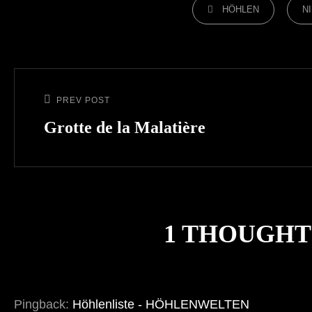
CATEGORIES
HÖHLEN
N
Beitragsnavigation
PREV POST
Previous
Post
Grotte de la Malatière
1 THOUGHT
Pingback:
Höhlenliste - HÖHLENWELTEN