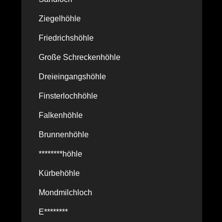
Ziegelhöhle
Friedrichshöhle
Große Schreckenhöhle
Dreieingangshöhle
Finsterlochhöhle
Falkenhöhle
Brunnenhöhle
********höhle
Kürbehöhle
Mondmilchloch
E********