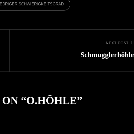
IEDRIGER SCHWIERIGKEITSGRAD
NEXT POST
Next
Post
Schmugglerhöhle
 ON “
O.HÖHLE
”