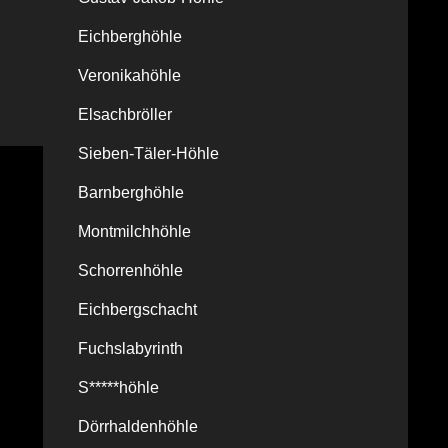
Eichberghöhle
Veronikahöhle
Elsachbröller
Sieben-Täler-Höhle
Barnberghöhle
Montmilchhöhle
Schorrenhöhle
Eichbergschacht
Fuchslabyrinth
S*****höhle
Dörrhaldenhöhle