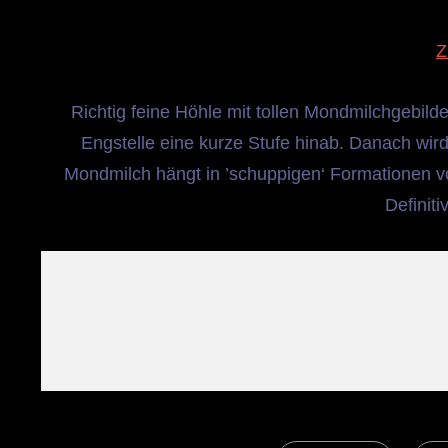
Z
Richtig feine Höhle mit tollen Mondmilchgebil
Engstelle eine kurze Stufe hinab. Danach wir
Mondmilch hängt in ’schuppigen‘ Formationen 
Definiti