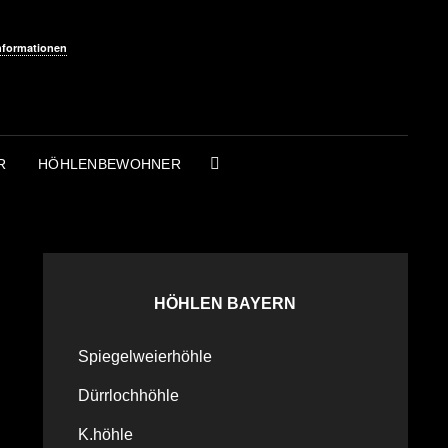
nformationen
R
HÖHLENBEWOHNER
SEARCH
HÖHLEN BAYERN
Spiegelweierhöhle
Dürrlochhöhle
K.höhle