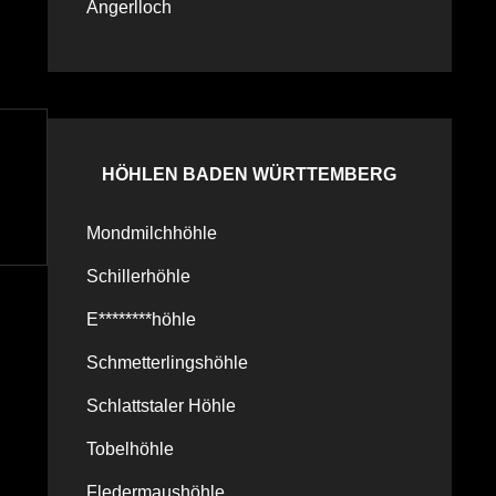
Angerlloch
HÖHLEN BADEN WÜRTTEMBERG
Mondmilchhöhle
Schillerhöhle
E********höhle
Schmetterlingshöhle
Schlattstaler Höhle
Tobelhöhle
Fledermaushöhle