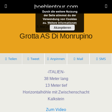
hoehlentour.com
Durch die weitere Nutzung
der Seite stimmst du der
Verwendung von Cookies
zu.
Weitere Informationen
5. Mai 2024 • 1 Kommentar
Akzeptieren
Grotta AS Di Monrupino
Teilen
Tweet
Anpinnen
Mail
SMS
-ITALIEN-
38 Meter lang
13 Meter tief
Horizontalhöhle mit Zwischenschacht
Kalkstein
Zum Video