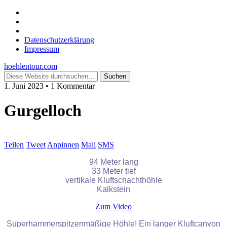
Datenschutzerklärung
Impressum
hoehlentour.com
1. Juni 2023 • 1 Kommentar
Gurgelloch
Teilen
Tweet
Anpinnen
Mail
SMS
94 Meter lang
33 Meter tief
vertikale Kluftschachthöhle
Kalkstein
Zum Video
Superhammerspitzenmäßige Höhle! Ein langer Kluftcanyon