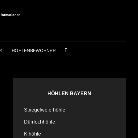
nformationen
R
HÖHLENBEWOHNER
SEARCH
HÖHLEN BAYERN
Spiegelweierhöhle
Dürrlochhöhle
K.höhle