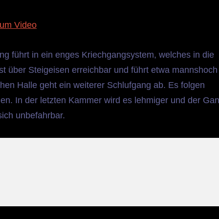
um Video
ng führt in ein enges Kriechgangsystem, welches in die
ist über Steigeisen erreichbar und führt etwa mannshoch
ohen Halle geht ein weiterer Schlufgang ab. Es folgen
n. In der letzten Kammer wird es lehmiger und der Ga
sich unbefahrbar.