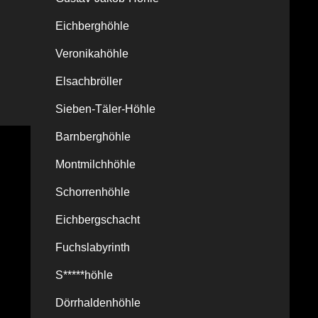
Eichberghöhle
Veronikahöhle
Elsachbröller
Sieben-Täler-Höhle
Barnberghöhle
Montmilchhöhle
Schorrenhöhle
Eichbergschacht
Fuchslabyrinth
S*****höhle
Dörrhaldenhöhle