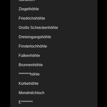
Ziegelhöhle
Friedrichshöhle
Große Schreckenhöhle
Dreieingangshöhle
Finsterlochhöhle
Falkenhöhle
Brunnenhöhle
********höhle
Kürbehöhle
Mondmilchloch
E********