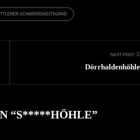
ITTLERER SCHWIERIGKEITSGRAD
NEXT POST
Next
Post
Dörrhaldenhöhle
N “
S*****HÖHLE
”