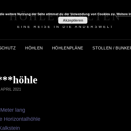
HÖHLENWELTEN
die weitere Nutzung der Seite stimmst du der Verwendung von Cookies zu.
Weitere I
Akzeptieren
EINE REISE IN DIE ANDERSWELT
SCHUTZ
HÖHLEN
HÖHLENPLÄNE
STOLLEN / BUNKE
***höhle
STED
. APRIL 2021
 Meter lang
e Horizontalhöhle
Kalkstein