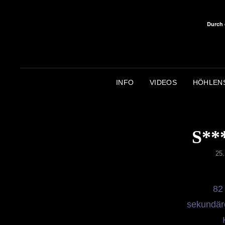
Durch 
INFO
VIDEOS
HÖHLEN
S**
PO
25
ON
82
sekundär