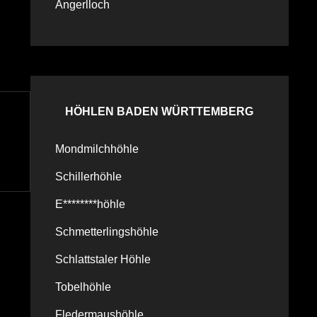
Angerlloch
HÖHLEN BADEN WÜRTTEMBERG
Mondmilchhöhle
Schillerhöhle
E********höhle
Schmetterlingshöhle
Schlattstaler Höhle
Tobelhöhle
Fledermaushöhle