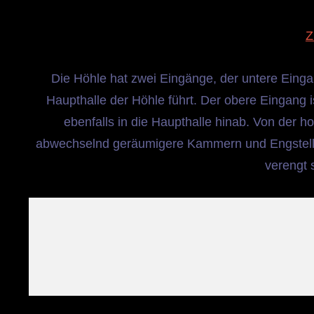
Z
Die Höhle hat zwei Eingänge, der untere Einga
Haupthalle der Höhle führt. Der obere Eingang 
ebenfalls in die Haupthalle hinab. Von der h
abwechselnd geräumigere Kammern und Engstelle
verengt 