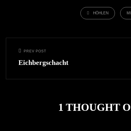
CATEGORIES
HÖHLEN
M
Beitragsnavigation
PREV POST
Previous
Post
Eichbergschacht
1 THOUGHT O