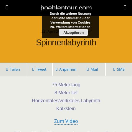
hoehlentour.com
Durch die weitere Nutzung
der Seite stimmst du der
Verwendung von Cookies
zu.
Weitere Informationen
23. April 2024 • 1 Kommentar
Akzeptieren
Spinnenlabyrinth
Teilen
Tweet
Anpinnen
Mail
SMS
75 Meter lang
8 Meter tief
Horizontales/vertikales Labyrinth
Kalkstein
Zum Video