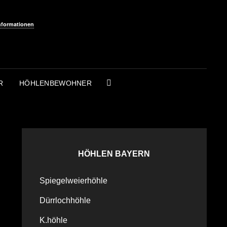
nformationen
R
HÖHLENBEWOHNER
SEARCH
HÖHLEN BAYERN
Spiegelweierhöhle
Dürrlochhöhle
K.höhle