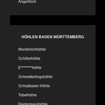
Angerlloch
HÖHLEN BADEN WÜRTTEMBERG
Mondmilchhöhle
Schillerhöhle
E********höhle
Schmetterlingshöhle
Schlattstaler Höhle
Tobelhöhle
Fledermaushöhle