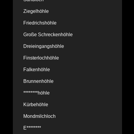
Ziegelhöhle
Friedrichshöhle
Große Schreckenhöhle
Dreieingangshöhle
Finsterlochhöhle
Falkenhöhle
Brunnenhöhle
********höhle
Kürbehöhle
Mondmilchloch
E********