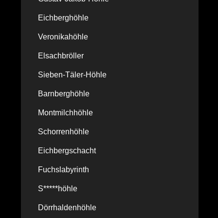
Eichberghöhle
Veronikahöhle
Elsachbröller
Sieben-Täler-Höhle
Barnberghöhle
Montmilchhöhle
Schorrenhöhle
Eichbergschacht
Fuchslabyrinth
S*****höhle
Dörrhaldenhöhle