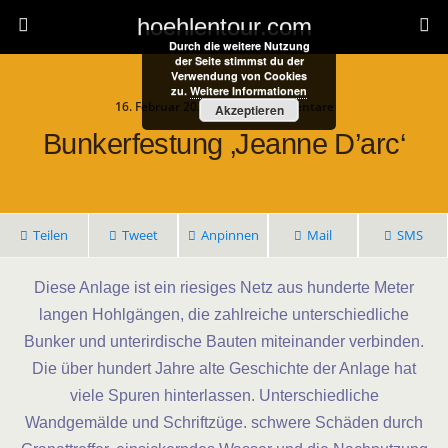
hoehlentour.com
Durch die weitere Nutzung
der Seite stimmst du der
Verwendung von Cookies
zu.
Weitere Informationen
16. Februar 2025 • Keine Kommentare
Akzeptieren
Bunkerfestung ‚Jeanne D’arc‘
Teilen
Tweet
Anpinnen
Mail
SMS
Diese Anlage ist ein riesiges Netz aus hunderte Meter
langen Hohlgängen, die zahlreiche unterschiedliche
Bunker und unterirdische Bauten miteinander verbinden.
Die über hundert Jahre alte Geschichte der Anlage hat
viele Spuren hinterlassen. Unterschiedliche
Wandgemälde und Schriftzüge. schwere Schäden durch