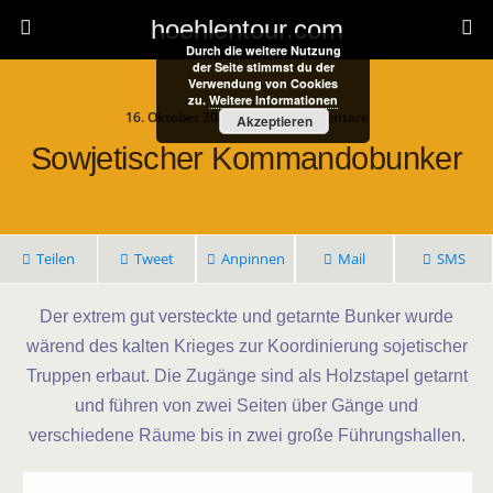
hoehlentour.com
Durch die weitere Nutzung
der Seite stimmst du der
Verwendung von Cookies
zu.
Weitere Informationen
16. Oktober 2021 • Keine Kommentare
Akzeptieren
Sowjetischer Kommandobunker
Teilen
Tweet
Anpinnen
Mail
SMS
Der extrem gut versteckte und getarnte Bunker wurde
wärend des kalten Krieges zur Koordinierung sojetischer
Truppen erbaut. Die Zugänge sind als Holzstapel getarnt
und führen von zwei Seiten über Gänge und
verschiedene Räume bis in zwei große Führungshallen.