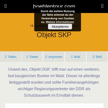
hoehlentour.com
Durch die weitere Nutzung
der Seite stimmst du der
Verwendung von Cookies
zu.
Weitere Informationen
14. April 2025 • Keine Kommentare
Akzeptieren
Objekt SKP
Teilen
Tweet
Anpinnen
Mail
SMS
Unweit des ‚Objekt OGK‘ trifft man auf einen weiteren,
fast baugleichen Bunker im Wald. Dieser ist allerdings
fertiggestellt wurden und sollte Familienangehörigen
wichtiger Regierungsvertreter der DDR als
Schutzbauwerk im Ernstfall dienen.