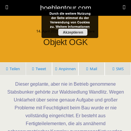
hoehlentour.com
Durch die weitere Nutzung
der Seite stimmst du der
Verwendung von Cookies
zu.
Weitere Informationen
14. April 2025 • Keine Kommentare
Akzeptieren
Objekt OGK
Teilen
Tweet
Anpinnen
Mail
SMS
Dieser geplante, aber nie in Betrieb genommene
Stabsbunker gehörte zur Waldsiedlung Wandlitz. Wegen
Unklarheit über seine genaue Aufgabe und großer
Probleme mit Feuchtigkeit beim Bau wurde er nie
vollständig eingerichtet. Er besteht aus
Fertigteilelementen, die als annähernd