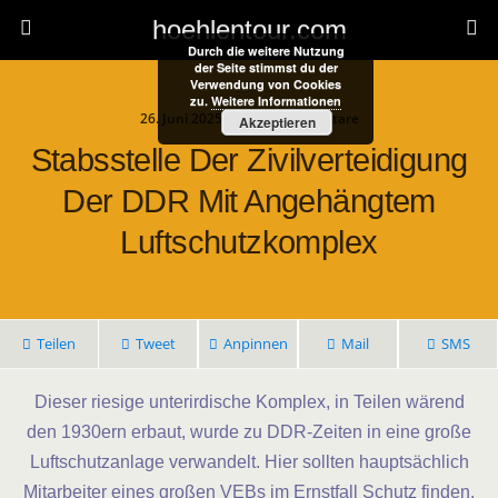
hoehlentour.com
Durch die weitere Nutzung
der Seite stimmst du der
Verwendung von Cookies
zu.
Weitere Informationen
26. Juni 2025 • Keine Kommentare
Akzeptieren
Stabsstelle Der Zivilverteidigung
Der DDR Mit Angehängtem
Luftschutzkomplex
Teilen
Tweet
Anpinnen
Mail
SMS
Dieser riesige unterirdische Komplex, in Teilen wärend
den 1930ern erbaut, wurde zu DDR-Zeiten in eine große
Luftschutzanlage verwandelt. Hier sollten hauptsächlich
Mitarbeiter eines großen VEBs im Ernstfall Schutz finden.