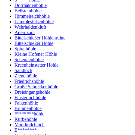
Dörrhaldenhöhle
Beilsteinhöhle
Himmelreichhöhle
Lämmlesfelsenhöhle
Wehrhaldenkluft
Adernzopf
Bittelschießer Höhlenruine
Bittelschießer Höhle
Spiralhöhle
Kleine Hofener Höhle
Scheunenhöhle
Kreenheinstetter Höhle
Sandloch
Ziegelhöhle
Friedrichshöhle
Große Schreckenhöhle
Dreieingangshöhle
Finsterlochhöhle
Falkenhöhle
Brunnenhöhle
********höhle
Kürbehöhle
Mondmilchloch
E********