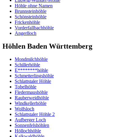
Ludwig-Wunder-Höhle
Höhle ohne Namen
Brunnsteinhöhle
Schönsteinhöhle
Frickenhöhle
Vorderfallbachhöhle
Angerlloch
Höhlen Baden Württemberg
Mondmilchhöhle
Schillerhöhle
E********höhle
Schmetterlingshöhle
Schlattstaler Höhle
Tobelhöhle
Fledermaushöhle
Rauberweidhöhle
Windkellerhöhle
Wolfsloch
Schlattstaler Höhle 2
Aufberger Loch
Sonnenfelshöhlen
Höllochhöhle
Kalkwaldhöhle