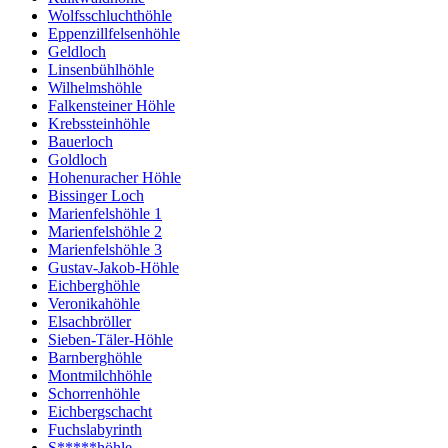
Wolfsschluchthöhle
Eppenzillfelsenhöhle
Geldloch
Linsenbühlhöhle
Wilhelmshöhle
Falkensteiner Höhle
Krebssteinhöhle
Bauerloch
Goldloch
Hohenuracher Höhle
Bissinger Loch
Marienfelshöhle 1
Marienfelshöhle 2
Marienfelshöhle 3
Gustav-Jakob-Höhle
Eichberghöhle
Veronikahöhle
Elsachbröller
Sieben-Täler-Höhle
Barnberghöhle
Montmilchhöhle
Schorrenhöhle
Eichbergschacht
Fuchslabyrinth
S*****höhle