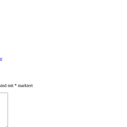
te
sind mit
*
markiert