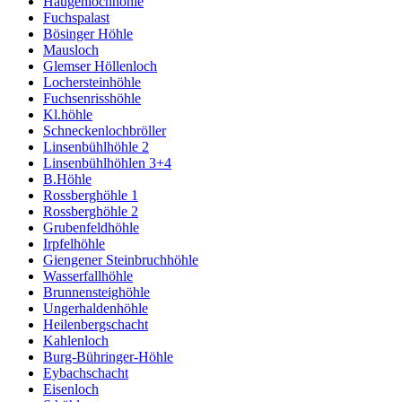
Haugenlochhöhle
Fuchspalast
Bösinger Höhle
Mausloch
Glemser Höllenloch
Lochersteinhöhle
Fuchsenrisshöhle
Kl.höhle
Schneckenlochbröller
Linsenbühlhöhle 2
Linsenbühlhöhlen 3+4
B.Höhle
Rossberghöhle 1
Rossberghöhle 2
Grubenfeldhöhle
Irpfelhöhle
Giengener Steinbruchhöhle
Wasserfallhöhle
Brunnensteighöhle
Ungerhaldenhöhle
Heilenbergschacht
Kahlenloch
Burg-Bühringer-Höhle
Eybachschacht
Eisenloch