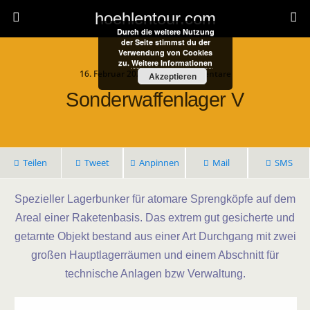
hoehlentour.com
Durch die weitere Nutzung
der Seite stimmst du der
Verwendung von Cookies
zu.
Weitere Informationen
16. Februar 2025 • Keine Kommentare
Akzeptieren
Sonderwaffenlager V
Teilen
Tweet
Anpinnen
Mail
SMS
Spezieller Lagerbunker für atomare Sprengköpfe auf dem
Areal einer Raketenbasis. Das extrem gut gesicherte und
getarnte Objekt bestand aus einer Art Durchgang mit zwei
großen Hauptlagerräumen und einem Abschnitt für
technische Anlagen bzw Verwaltung.