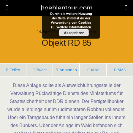
hoehlentour.com
Durch die weitere Nutzung
der Seite stimmst du der
Verwendung von Cookies
zu.
Weitere Informationen
14. April 2025 • Keine Kommentare
Akzeptieren
Objekt RD 85
Teilen
Tweet
Anpinnen
Mail
SMS
Diese Anlage sollte als Ausweichführungsstelle der
Verwaltung Rückwärtige Dienste des Ministeriums für
Staatssicherheit der DDR dienen. Der Fertigteilbunker
wurde allerdings nur im rudimentären Rohbau vollendet.
Über ein Tarngebäude führt ein langer Stollen ins Innere
des Bunkers. Über der Anlage im Wald befanden sich