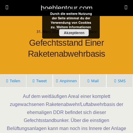
hoehlentour.com
Durch die weitere Nutzung
der Seite stimmst du der
Verwendung von Cookies
zu.
Weitere Informationen
31. März 2026 • Keine Kommentare
Akzeptieren
Gefechtsstand Einer
Raketenabwehrbasis
Teilen
Tweet
Anpinnen
Mail
SMS
Auf dem weitläufigen Areal einer komplett
zugewachsenen Raketenabwehr/Luftabwehrbasis der
ehemaligen DDR befindet sich dieser
Gefechtsstandbunker. Über die einstigen
Belüftungsanlagen kann man noch ins Innere der Anlage