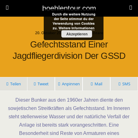
hoehlentour.com
Durch die weitere Nutzung
der Seite stimmst du der
Verwendung von Cookies
zu.
Weitere Informationen
20. Oktober 2025 • Keine Kommentare
Akzeptieren
Gefechtsstand Einer
Jagdfliegerdivision Der GSSD
Teilen
Tweet
Anpinnen
Mail
SMS
Dieser Bunker aus den 1960er Jahren diente den
sowjetischen Streitkräften als Gefechtsstand. Im Inneren
steht stellenweise Wasser und der natürliche Verfall der
Anlage ist bereits stark vorangeschritten. Eine
Besonderheit sind Reste von Armaturen eines