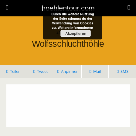
hoehlentour.com
Durch die weitere Nutzung
der Seite stimmst du der
Verwendung von Cookies
zu.
Weitere Informationen
21. April 2021
Akzeptieren
Wolfsschluchthöhle
Teilen
Tweet
Anpinnen
Mail
SMS