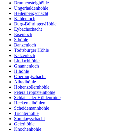
Brunnensteighöhle
Ungerhaldenhöhle
Heilenbergschacht
Kahlenloch
Burg-Bühringer-Höhle
Eybachschacht
Eisenloch
S.höhle
Banzenloch
Todtsburger Höhle
Katzenloch
Lindachhöhle
Gnannenloch
H.höhle
Oberburgschacht
Allradhöhle
Hohenzollernhöhle
Peters Tropfsteinhöhle
Schlattstaler Höhlenruine
Heckentalhöhlen
Scheidemannhöhle
Trichterhöhle
Sonntagsschacht
Geierhöhle
Knochenhöhle