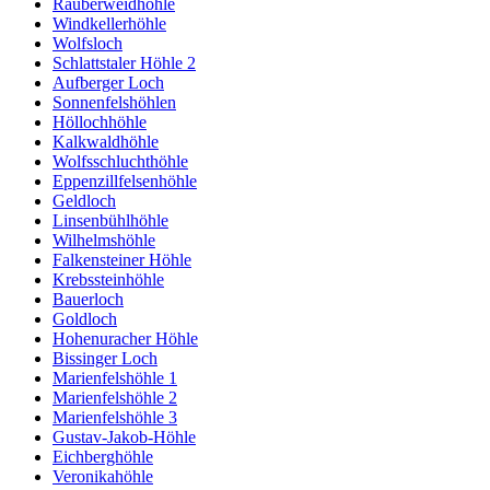
Rauberweidhöhle
Windkellerhöhle
Wolfsloch
Schlattstaler Höhle 2
Aufberger Loch
Sonnenfelshöhlen
Höllochhöhle
Kalkwaldhöhle
Wolfsschluchthöhle
Eppenzillfelsenhöhle
Geldloch
Linsenbühlhöhle
Wilhelmshöhle
Falkensteiner Höhle
Krebssteinhöhle
Bauerloch
Goldloch
Hohenuracher Höhle
Bissinger Loch
Marienfelshöhle 1
Marienfelshöhle 2
Marienfelshöhle 3
Gustav-Jakob-Höhle
Eichberghöhle
Veronikahöhle