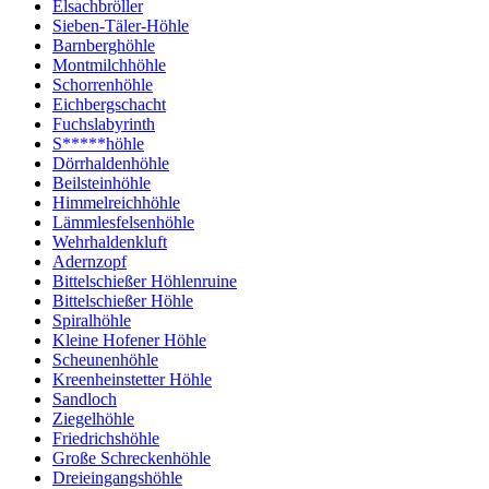
Elsachbröller
Sieben-Täler-Höhle
Barnberghöhle
Montmilchhöhle
Schorrenhöhle
Eichbergschacht
Fuchslabyrinth
S*****höhle
Dörrhaldenhöhle
Beilsteinhöhle
Himmelreichhöhle
Lämmlesfelsenhöhle
Wehrhaldenkluft
Adernzopf
Bittelschießer Höhlenruine
Bittelschießer Höhle
Spiralhöhle
Kleine Hofener Höhle
Scheunenhöhle
Kreenheinstetter Höhle
Sandloch
Ziegelhöhle
Friedrichshöhle
Große Schreckenhöhle
Dreieingangshöhle