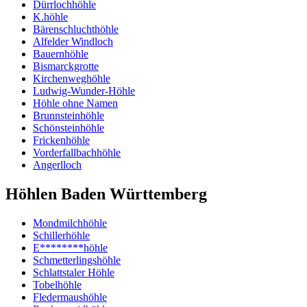
Dürrlochhöhle
K.höhle
Bärenschluchthöhle
Alfelder Windloch
Bauernhöhle
Bismarckgrotte
Kirchenweghöhle
Ludwig-Wunder-Höhle
Höhle ohne Namen
Brunnsteinhöhle
Schönsteinhöhle
Frickenhöhle
Vorderfallbachhöhle
Angerlloch
Höhlen Baden Württemberg
Mondmilchhöhle
Schillerhöhle
E********höhle
Schmetterlingshöhle
Schlattstaler Höhle
Tobelhöhle
Fledermaushöhle