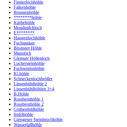
Finsterlochhöhle
Falkenhöhle
Brunnenhöhle
********höhle
Kürbehöhle
Mondmilchloch
E********
Haugenlochhöhle
Fuchspalast
Bösinger Höhle
Mausloch
Glemser Höllenloch
Lochersteinhöhle
Fuchsenrisshöhle
Kl.höhle
Schneckenlochbröller
Linsenbühlhöhle 2
Linsenbühlhöhlen 3+4
B.Höhle
Rossberghöhle 1
Rossberghöhle 2
Grubenfeldhöhle
Irpfelhöhle
Giengener Steinbruchhöhle
Wasserfallhöhle