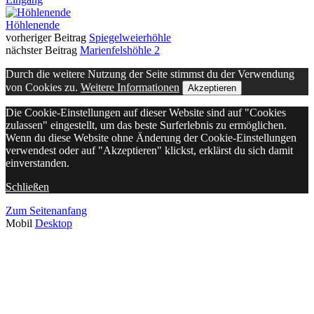
Höhlenende
vorheriger Beitrag
Spiegelweierhöhle
nächster Beitrag
Marienfelshöhle 2
Durch die weitere Nutzung der Seite stimmst du der Verwendung
von Cookies zu.
Weitere Informationen
Akzeptieren
Die Cookie-Einstellungen auf dieser Website sind auf "Cookies
zulassen" eingestellt, um das beste Surferlebnis zu ermöglichen.
Wenn du diese Website ohne Änderung der Cookie-Einstellungen
verwendest oder auf "Akzeptieren" klickst, erklärst du sich damit
einverstanden.
Schließen
Zum Seitenanfang
Mobil
Desktop