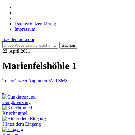
Datenschutzerklärung
Impressum
hoehlentour.com
22. April 2021
Marienfelshöhle 1
Teilen
Tweet
Anpinnen
Mail
SMS
Gangkreuzung
Kriechtunnel
Hinter dem Eingang
Eingang