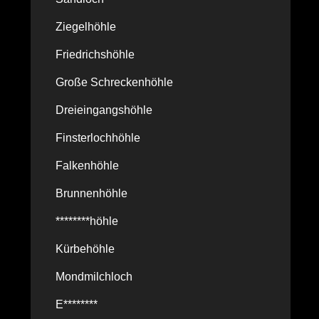
Ziegelhöhle
Friedrichshöhle
Große Schreckenhöhle
Dreieingangshöhle
Finsterlochhöhle
Falkenhöhle
Brunnenhöhle
********höhle
Kürbehöhle
Mondmilchloch
E********